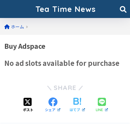
Tea Time News
ホーム
Buy Adspace
No ad slots available for purchase
SHARE
ポスト
シェア
はてブ
LINE