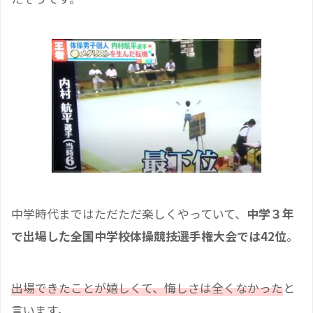
中学時代まではただただ楽しくやっていて、
中学３年
で出場した全国中学校体操競技選手権大会では
42
位
。
出場できたことが嬉しくて、悔しさは全くなかった
と
言います。