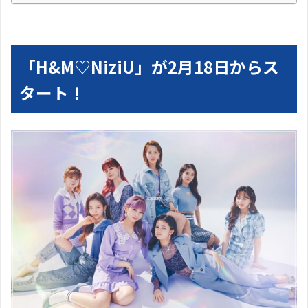
「H&M♡NiziU」が2月18日からス
タート！