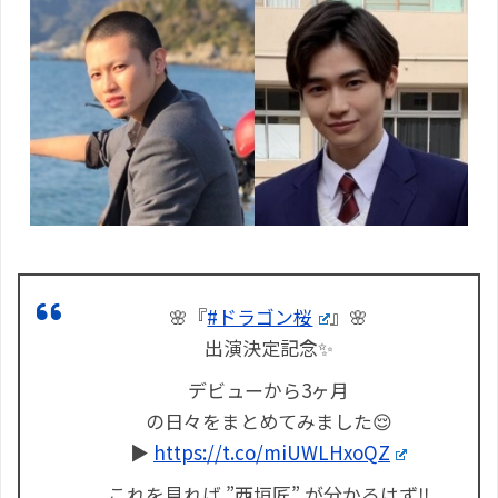
🌸『
#ドラゴン桜
』🌸
出演決定記念✨
デビューから3ヶ月
の日々をまとめてみました😌
▶︎
https://t.co/miUWLHxoQZ
これを見れば ”西垣匠” が分かるはず‼️