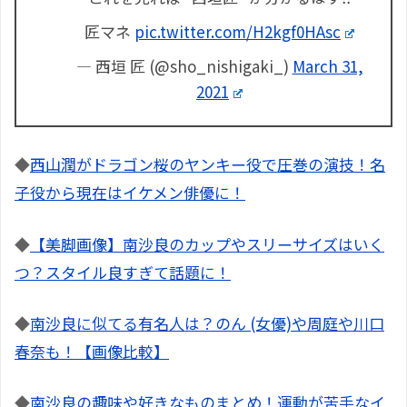
匠マネ
pic.twitter.com/H2kgf0HAsc
— 西垣 匠 (@sho_nishigaki_)
March 31,
2021
◆
西山潤がドラゴン桜のヤンキー役で圧巻の演技！名
子役から現在はイケメン俳優に！
◆
【美脚画像】南沙良のカップやスリーサイズはいく
つ？スタイル良すぎて話題に！
◆
南沙良に似てる有名人は？のん (女優)や周庭や川口
春奈も！【画像比較】
◆
南沙良の趣味や好きなものまとめ！運動が苦手なイ